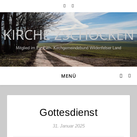
KIRCHE ZSCHOCKEN
Mitglied im Ev.-Luth. Kirchgemeindebund Wildenfelser Land
MENÜ
Gottesdienst
31. Januar 2025