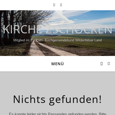
KIRCHE ZSCHOCKEN
Mitglied im Ev.-Luth. Kirchgemeindebund Wildenfelser Land
MENÜ
Nichts gefunden!
Es konnte leider nichts Passendes gefunden werden. Bitte